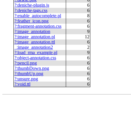
?
:
deniche-plugin.js
6
?
:
deniche-tags.css
6
?
:
enable_autocomplete.pl
8
?
:
feather_icon.png
6
?
:
fragment-annotation.css
6
?
:
image_annotation
9
?
:
image_annotation.pl
12
?
:
image_annotation.ttl
6
_
:
image_annotation2
2
?
:
load_rma_example.pl
9
?
:
object-annotation.css
6
?
:
pencil.png
6
?
:
thumbDown.png
6
?
:
thumbUp.png
6
?
:
unsure.png
6
?
:
void.ttl
6