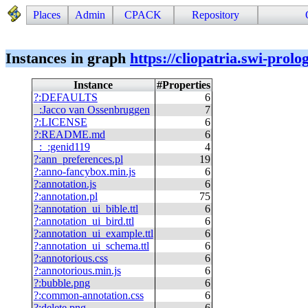
Places
Admin
CPACK
Repository
Instances in graph
https://cliopatria.swi-prol
Instance
#Properties
?
:
DEFAULTS
6
_
:
Jacco van Ossenbruggen
7
?
:
LICENSE
6
?
:
README.md
6
_
:
_:genid119
4
?
:
ann_preferences.pl
19
?
:
anno-fancybox.min.js
6
?
:
annotation.js
6
?
:
annotation.pl
75
?
:
annotation_ui_bible.ttl
6
?
:
annotation_ui_bird.ttl
6
?
:
annotation_ui_example.ttl
6
?
:
annotation_ui_schema.ttl
6
?
:
annotorious.css
6
?
:
annotorious.min.js
6
?
:
bubble.png
6
?
:
common-annotation.css
6
?
:
delete.png
6